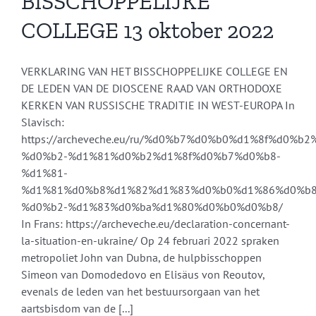
BISSCHOPPELIJKE
COLLEGE 13 oktober 2022
VERKLARING VAN HET BISSCHOPPELIJKE COLLEGE EN
DE LEDEN VAN DE DIOSCENE RAAD VAN ORTHODOXE
KERKEN VAN RUSSISCHE TRADITIE IN WEST-EUROPA In
Slavisch:
https://archeveche.eu/ru/%d0%b7%d0%b0%d1%8f%d0
%d0%b2-%d1%81%d0%b2%d1%8f%d0%b7%d0%b8-
%d1%81-
%d1%81%d0%b8%d1%82%d1%83%d0%b0%d1%86%d0%b8
%d0%b2-%d1%83%d0%ba%d1%80%d0%b0%d0%b8/
In Frans: https://archeveche.eu/declaration-concernant-
la-situation-en-ukraine/ Op 24 februari 2022 spraken
metropoliet John van Dubna, de hulpbisschoppen
Simeon van Domodedovo en Elisäus von Reoutov,
evenals de leden van het bestuursorgaan van het
aartsbisdom van de [...]