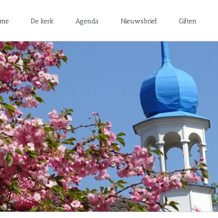
ome
De kerk
Agenda
Nieuwsbrief
Giften