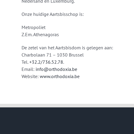
Nederland en Luxemburg.
Onze huidige Aartsbisschop is:
Metropoliet
Z.Em. Athenagoras
De zetel van het Aartsbisdom is gelegen aan:
Charbolaan 71 – 1030 Brussel
Tel.
+32.2/736.52.78
.
Email:
info@orthodoxia.be
Website:
www.orthodoxia.be